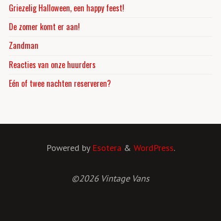
Griezelig Halloween, een happy feest!
De zomer komt er aan!
Zandman
Reacties van onze huurders
Eén of twee nachten reserveren?
Powered by
Esotera
&
WordPress
.
©2026 Vintage Vans