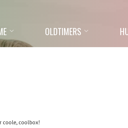
ME
OLDTIMERS
H
r coole, coolbox!