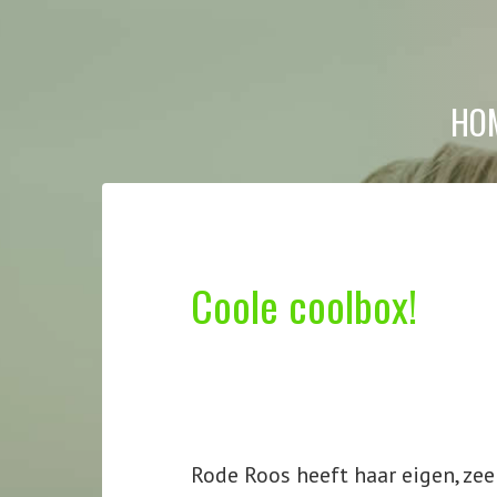
Skip
to
content
HO
VINTAGE
VANS
Coole coolbox!
Rode Roos heeft haar eigen, zee