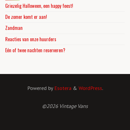
Griezelig Halloween, een happy feest!
De zomer komt er aan!
Zandman
Reacties van onze huurders
Eén of twee nachten reserveren?
Powered by
Esotera
&
WordPress
.
©2026 Vintage Vans